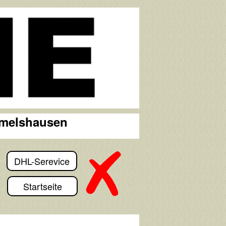
mmelshausen
DHL-Serevice
Startseite