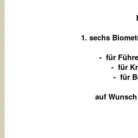
1. sechs Biomet
- für Führ
- für K
- für 
auf Wunsch z